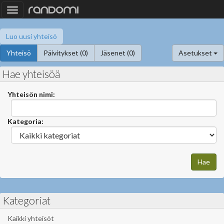
Toggle
navigation
Luo uusi yhteisö
Yhteisö
Päivitykset (0)
Jäsenet (0)
Asetukset
Hae yhteisöä
Yhteisön nimi:
Kategoria:
Kategoriat
Kaikki yhteisöt