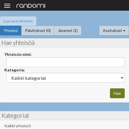
Toggle
navigation
Luo uusi yhteisö
Yhteisö
Päivitykset (0)
Jäsenet (1)
Asetukset
Hae yhteisöä
Yhteisön nimi:
Kategoria:
Kategoriat
Kaikki yhteisöt