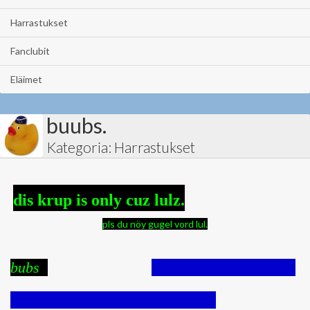
Harrastukset
Fanclubit
Eläimet
buubs.
Kategoria: Harrastukset
dis krup is only cuz lulz.
pls du nöy gugel vord lul.
bubs
Dis was sensurred kuz
is rly bad word. Boob the builder