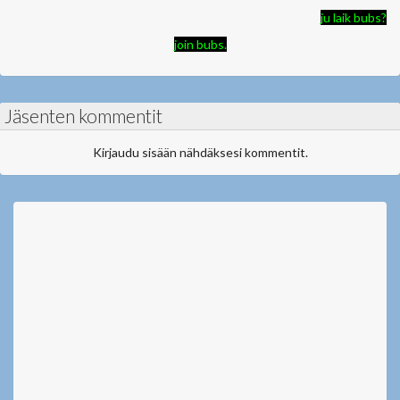
ju laik bubs?
join bubs.
Jäsenten kommentit
Kirjaudu sisään nähdäksesi kommentit.