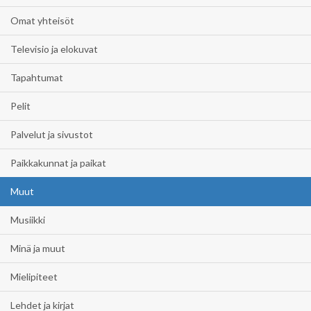
Omat yhteisöt
Televisio ja elokuvat
Tapahtumat
Pelit
Palvelut ja sivustot
Paikkakunnat ja paikat
Muut
Musiikki
Minä ja muut
Mielipiteet
Lehdet ja kirjat