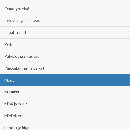
Omat yhteisöt
Televisio ja elokuvat
Tapahtumat
Pelit
Palvelut ja sivustot
Paikkakunnat ja paikat
Muut
Musiikki
Minä ja muut
Mielipiteet
Lehdet ja kirjat