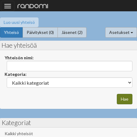
Toggle
navigation
Luo uusi yhteisö
Yhteisö
Päivitykset (0)
Jäsenet (2)
Asetukset
Hae yhteisöä
Yhteisön nimi:
Kategoria:
Kategoriat
Kaikki yhteisöt