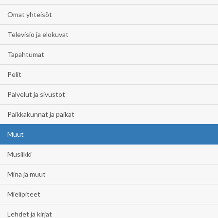
Omat yhteisöt
Televisio ja elokuvat
Tapahtumat
Pelit
Palvelut ja sivustot
Paikkakunnat ja paikat
Muut
Musiikki
Minä ja muut
Mielipiteet
Lehdet ja kirjat