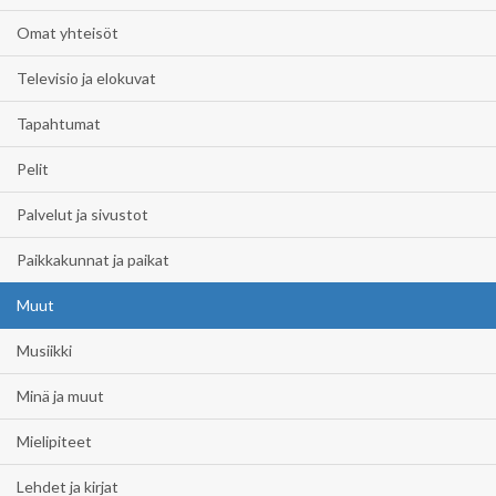
Omat yhteisöt
Televisio ja elokuvat
Tapahtumat
Pelit
Palvelut ja sivustot
Paikkakunnat ja paikat
Muut
Musiikki
Minä ja muut
Mielipiteet
Lehdet ja kirjat