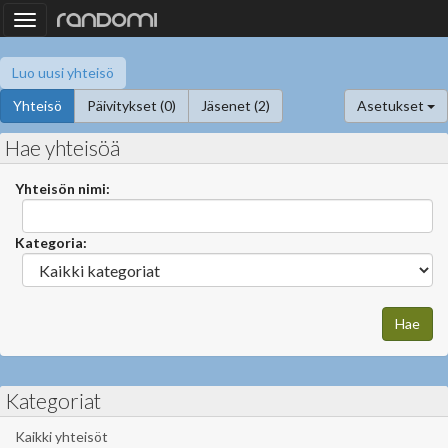
Toggle
navigation
Luo uusi yhteisö
Yhteisö
Päivitykset (0)
Jäsenet (2)
Asetukset
Hae yhteisöä
Yhteisön nimi:
Kategoria:
Kategoriat
Kaikki yhteisöt