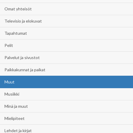
Omat yhteisöt
Televisio ja elokuvat
Tapahtumat
Pelit
Palvelut ja sivustot
Paikkakunnat ja paikat
Muut
Musiikki
Minä ja muut
Mielipiteet
Lehdet ja kirjat