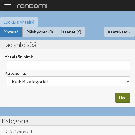
Toggle
navigation
Luo uusi yhteisö
Yhteisö
Päivitykset (0)
Jäsenet (6)
Asetukset
Hae yhteisöä
Yhteisön nimi:
Kategoria:
Kategoriat
Kaikki yhteisöt