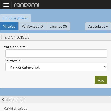
Toggle
navigation
Luo uusi yhteisö
Yhteisö
Päivitykset (0)
Jäsenet (0)
Asetukset
Hae yhteisöä
Yhteisön nimi:
Kategoria:
Kategoriat
Kaikki yhteisöt