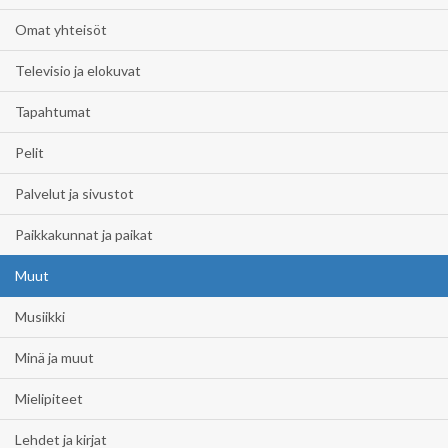
Omat yhteisöt
Televisio ja elokuvat
Tapahtumat
Pelit
Palvelut ja sivustot
Paikkakunnat ja paikat
Muut
Musiikki
Minä ja muut
Mielipiteet
Lehdet ja kirjat