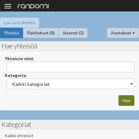
Toggle
navigation
Luo uusi yhteisö
Yhteisö
Päivitykset (0)
Jäsenet (2)
Asetukset
Hae yhteisöä
Yhteisön nimi:
Kategoria:
Kategoriat
Kaikki yhteisöt