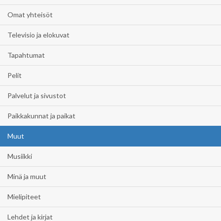
Omat yhteisöt
Televisio ja elokuvat
Tapahtumat
Pelit
Palvelut ja sivustot
Paikkakunnat ja paikat
Muut
Musiikki
Minä ja muut
Mielipiteet
Lehdet ja kirjat