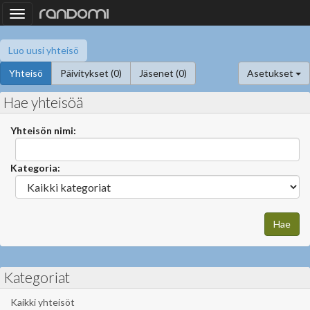
Toggle
navigation
Luo uusi yhteisö
Yhteisö
Päivitykset (0)
Jäsenet (0)
Asetukset
Hae yhteisöä
Yhteisön nimi:
Kategoria:
Kategoriat
Kaikki yhteisöt