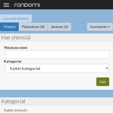
Toggle
navigation
Luo uusi yhteisö
Yhteisö
Päivitykset (0)
Jäsenet (2)
Asetukset
Hae yhteisöä
Yhteisön nimi:
Kategoria:
Kategoriat
Kaikki yhteisöt