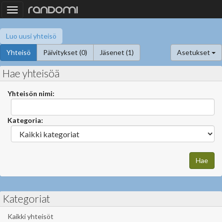
Toggle
navigation
Luo uusi yhteisö
Yhteisö
Päivitykset (0)
Jäsenet (1)
Asetukset
Hae yhteisöä
Yhteisön nimi:
Kategoria:
Kategoriat
Kaikki yhteisöt