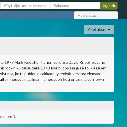
Asetukset
uonna 1977 Mark Knopfler, hänen veljensä David Knopfler, John
nk rockin kultakaudella 1970-luvun lopussa ja se toi klassisen
hvistimia, jotta pubien asiakkaat kykenivät keskustelemaan
Straitsin nousua maailmanmaineeseen heti ensimmäisen levyn
ommentit.