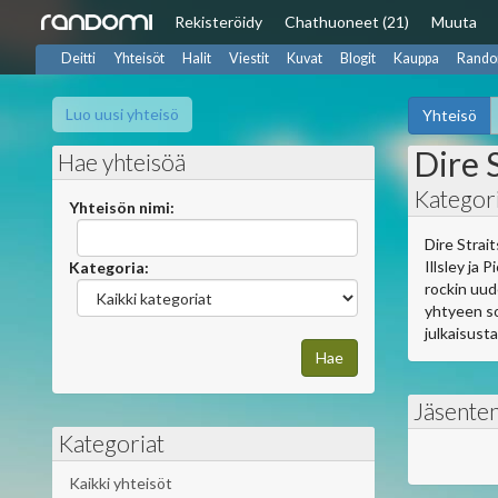
Rekisteröidy
Chat
huoneet (21)
Muuta
Deitti
Yhteisöt
Halit
Viestit
Kuvat
Blogit
Kauppa
Rando
Luo uusi yhteisö
Yhteisö
Dire S
Hae yhteisöä
Kategori
Yhteisön nimi:
Dire Strai
Illsley ja
Kategoria:
rockin uud
yhtyeen so
julkaisusta
Jäsente
Kategoriat
Kaikki yhteisöt