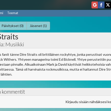
mi
Teemat
Päivitykset (0)
Jäsenet (1)
traits
a: Musiikki
ts fanit tänne Dire Straits oli brittiläinen rockyhtye, jonka perustivat v
 Pick Withers. Yhtyeen managerina toimi Ed Bicknell. Yhtye perustettiin pu
estaan pinnalle. Alkuaikoinaan Mark ja David käyttivät heikkotehoisia va
ittaessa. Tämä oli harvinaista rockmusiikissa, mutta ei haitannut Dire 
 lähtien.
n kommentit
Kirjaudu sisään nähdäksesi k