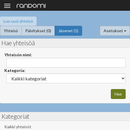
Toggle
navigation
Luo uusi yhteisö
Yhteisö
Päivitykset (0)
Jäsenet (1)
Asetukset
Hae yhteisöä
Yhteisön nimi:
Kategoria:
Kategoriat
Kaikki yhteisöt