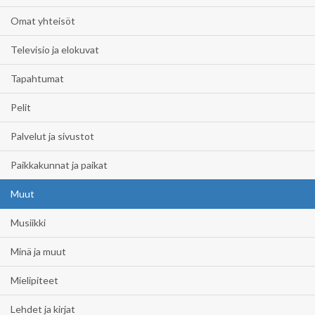
Omat yhteisöt
Televisio ja elokuvat
Tapahtumat
Pelit
Palvelut ja sivustot
Paikkakunnat ja paikat
Muut
Musiikki
Minä ja muut
Mielipiteet
Lehdet ja kirjat