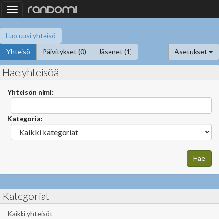
Toggle
navigation
Luo uusi yhteisö
Yhteisö
Päivitykset (0)
Jäsenet (1)
Asetukset
Hae yhteisöä
Yhteisön nimi:
Kategoria:
Kategoriat
Kaikki yhteisöt