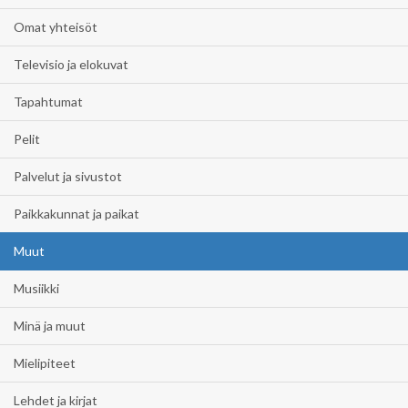
Omat yhteisöt
Televisio ja elokuvat
Tapahtumat
Pelit
Palvelut ja sivustot
Paikkakunnat ja paikat
Muut
Musiikki
Minä ja muut
Mielipiteet
Lehdet ja kirjat