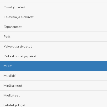
Omat yhteisöt
Televisio ja elokuvat
Tapahtumat
Pelit
Palvelut ja sivustot
Paikkakunnat ja paikat
Muut
Musiikki
Minä ja muut
Mielipiteet
Lehdet ja kirjat