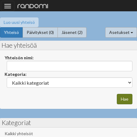
Toggle
navigation
Luo uusi yhteisö
Yhteisö
Päivitykset (0)
Jäsenet (2)
Asetukset
Hae yhteisöä
Yhteisön nimi:
Kategoria:
Kategoriat
Kaikki yhteisöt