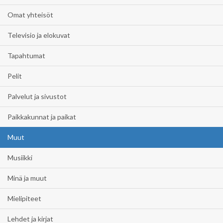
Omat yhteisöt
Televisio ja elokuvat
Tapahtumat
Pelit
Palvelut ja sivustot
Paikkakunnat ja paikat
Muut
Musiikki
Minä ja muut
Mielipiteet
Lehdet ja kirjat