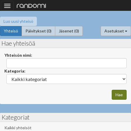
Toggle
navigation
Luo uusi yhteisö
Yhteisö
Päivitykset (0)
Jäsenet (0)
Asetukset
Hae yhteisöä
Yhteisön nimi:
Kategoria:
Kategoriat
Kaikki yhteisöt