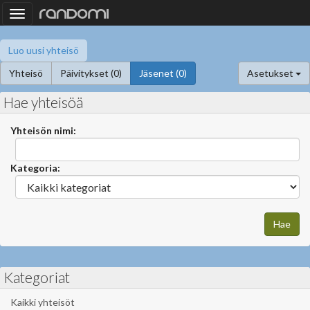
Toggle
navigation
Luo uusi yhteisö
Yhteisö
Päivitykset (0)
Jäsenet (0)
Asetukset
Hae yhteisöä
Yhteisön nimi:
Kategoria:
Kategoriat
Kaikki yhteisöt