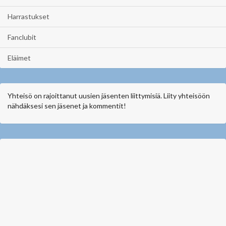
Harrastukset
Fanclubit
Eläimet
Yhteisö on rajoittanut uusien jäsenten liittymisiä. Liity yhteisöön
nähdäksesi sen jäsenet ja kommentit!