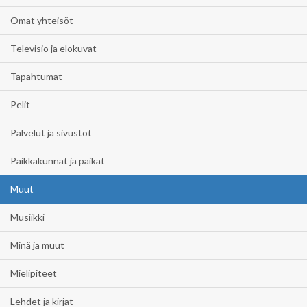
Omat yhteisöt
Televisio ja elokuvat
Tapahtumat
Pelit
Palvelut ja sivustot
Paikkakunnat ja paikat
Muut
Musiikki
Minä ja muut
Mielipiteet
Lehdet ja kirjat