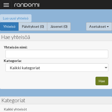
Toggle
navigation
Luo uusi yhteisö
Yhteisö
Päivitykset (0)
Jäsenet (0)
Asetukset
Hae yhteisöä
Yhteisön nimi:
Kategoria:
Kategoriat
Kaikki yhteisöt