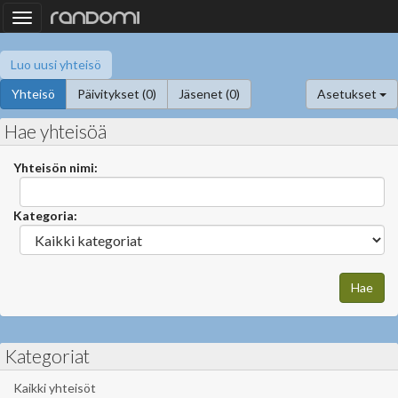
Toggle
navigation
Luo uusi yhteisö
Yhteisö
Päivitykset (0)
Jäsenet (0)
Asetukset
Hae yhteisöä
Yhteisön nimi:
Kategoria:
Kategoriat
Kaikki yhteisöt