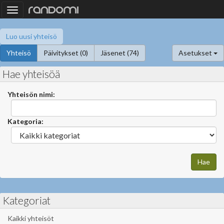
Toggle
navigation
Luo uusi yhteisö
Yhteisö
Päivitykset (0)
Jäsenet (74)
Asetukset
Hae yhteisöä
Yhteisön nimi:
Kategoria:
Kategoriat
Kaikki yhteisöt