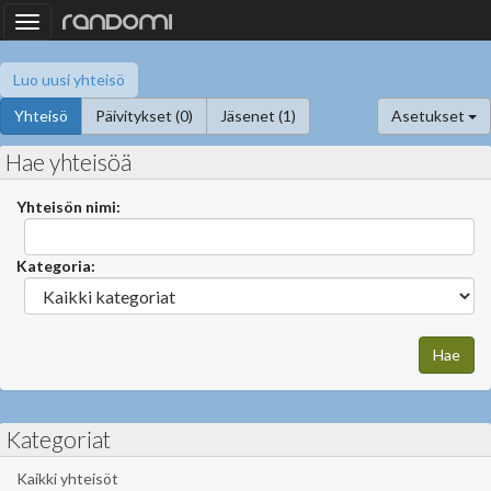
Toggle
navigation
Luo uusi yhteisö
Yhteisö
Päivitykset (0)
Jäsenet (1)
Asetukset
Hae yhteisöä
Yhteisön nimi:
Kategoria:
Kategoriat
Kaikki yhteisöt