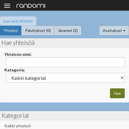
Toggle
navigation
Luo uusi yhteisö
Yhteisö
Päivitykset (0)
Jäsenet (2)
Asetukset
Hae yhteisöä
Yhteisön nimi:
Kategoria:
Kategoriat
Kaikki yhteisöt