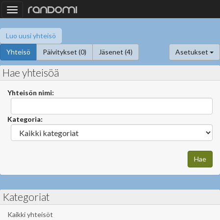
Toggle
navigation
Luo uusi yhteisö
Yhteisö
Päivitykset (0)
Jäsenet (4)
Asetukset
Hae yhteisöä
Yhteisön nimi:
Kategoria:
Kategoriat
Kaikki yhteisöt