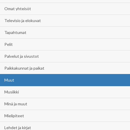
Omat yhteisöt
Televisio ja elokuvat
Tapahtumat
Pelit
Palvelut ja sivustot
Paikkakunnat ja paikat
Muut
Musiikki
Minä ja muut
Mielipiteet
Lehdet ja kirjat