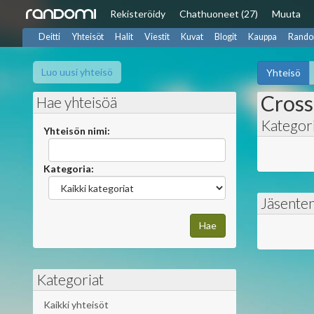
Rekisteröidy
Chat
huoneet (27)
Muuta
Deitti
Yhteisöt
Halit
Viestit
Kuvat
Blogit
Kauppa
Rando
Luo uusi yhteisö
Yhteisö
Cross
Hae yhteisöä
Kategor
Yhteisön nimi:
Kategoria:
Jäsente
Kategoriat
Kaikki yhteisöt