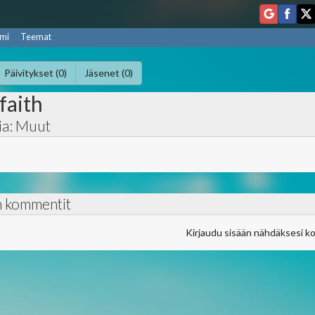
mi
Teemat
Päivitykset (0)
Jäsenet (0)
faith
ia: Muut
n kommentit
Kirjaudu sisään nähdäksesi k