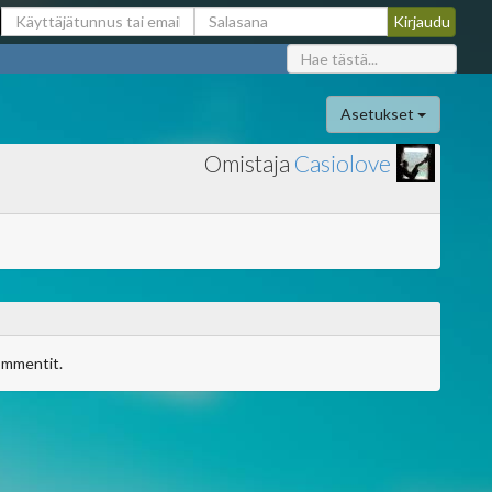
Asetukset
Omistaja
Casiolove
ommentit.