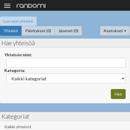
Toggle
navigation
Luo uusi yhteisö
Yhteisö
Päivitykset (0)
Jäsenet (0)
Asetukset
Hae yhteisöä
Yhteisön nimi:
Kategoria:
Kategoriat
Kaikki yhteisöt