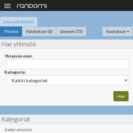
Toggle
navigation
Luo uusi yhteisö
Yhteisö
Päivitykset (0)
Jäsenet (72)
Asetukset
Hae yhteisöä
Yhteisön nimi:
Kategoria:
Kategoriat
Kaikki yhteisöt