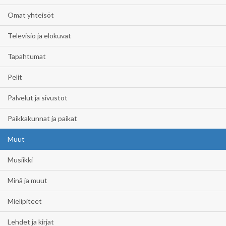
Omat yhteisöt
Televisio ja elokuvat
Tapahtumat
Pelit
Palvelut ja sivustot
Paikkakunnat ja paikat
Muut
Musiikki
Minä ja muut
Mielipiteet
Lehdet ja kirjat