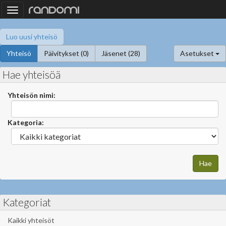
Toggle
navigation
Luo uusi yhteisö
Yhteisö
Päivitykset (0)
Jäsenet (28)
Asetukset
Hae yhteisöä
Yhteisön nimi:
Kategoria:
Kategoriat
Kaikki yhteisöt