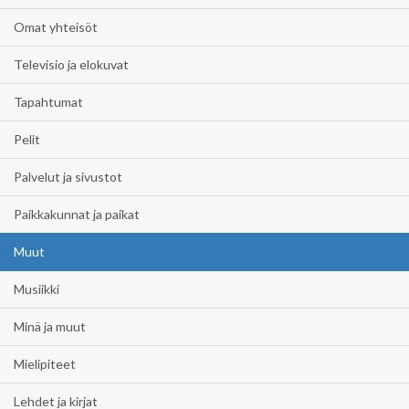
Omat yhteisöt
Televisio ja elokuvat
Tapahtumat
Pelit
Palvelut ja sivustot
Paikkakunnat ja paikat
Muut
Musiikki
Minä ja muut
Mielipiteet
Lehdet ja kirjat