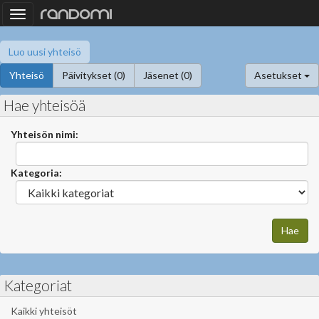
Toggle
navigation
Luo uusi yhteisö
Yhteisö
Päivitykset (0)
Jäsenet (0)
Asetukset
Hae yhteisöä
Yhteisön nimi:
Kategoria:
Kategoriat
Kaikki yhteisöt