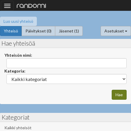
Toggle
navigation
Luo uusi yhteisö
Yhteisö
Päivitykset (0)
Jäsenet (1)
Asetukset
Hae yhteisöä
Yhteisön nimi:
Kategoria:
Kategoriat
Kaikki yhteisöt