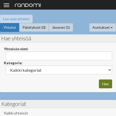
Toggle
navigation
Luo uusi yhteisö
Yhteisö
Päivitykset (0)
Jäsenet (1)
Asetukset
Hae yhteisöä
Yhteisön nimi:
Kategoria:
Kategoriat
Kaikki yhteisöt