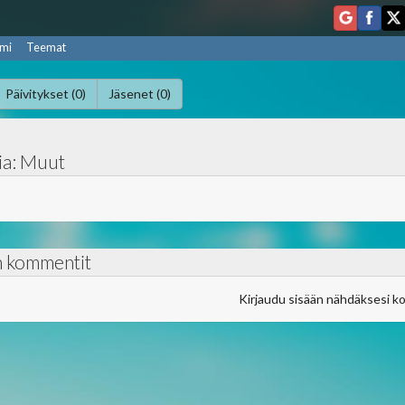
mi
Teemat
Päivitykset (0)
Jäsenet (0)
ia: Muut
n kommentit
Kirjaudu sisään nähdäksesi k