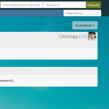
Asetukset
Omistaja
Iivil
ommentit.