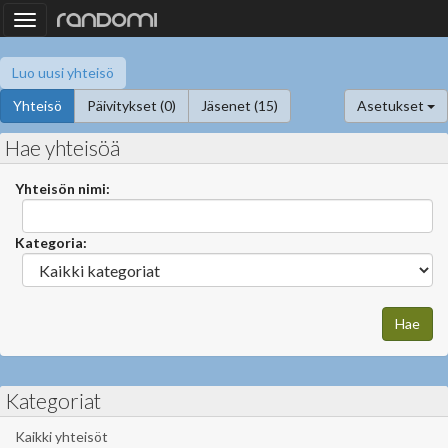
Toggle
navigation
Luo uusi yhteisö
Yhteisö
Päivitykset (0)
Jäsenet (15)
Asetukset
Hae yhteisöä
Yhteisön nimi:
Kategoria:
Kategoriat
Kaikki yhteisöt