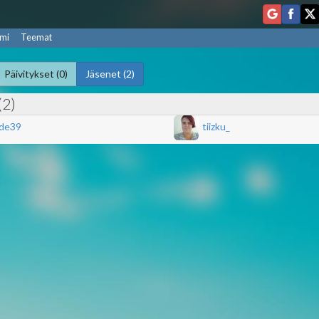
mi
Teemat
Päivitykset (0)
Jäsenet (2)
(2)
de39
tiizku_