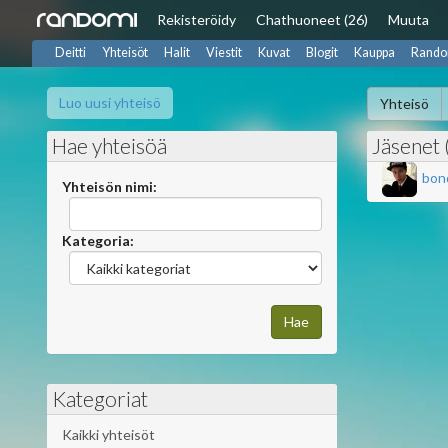
Rekisteröidy
Chat
huoneet (26)
Muuta
Deitti
Yhteisöt
Halit
Viestit
Kuvat
Blogit
Kauppa
Rando
Luo uusi yhteisö
Yhteisö
Hae yhteisöä
Jäsenet 
bon
Yhteisön nimi:
Kategoria:
Kategoriat
Kaikki yhteisöt