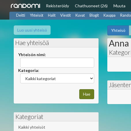
Rekisteröidy
Chat
huoneet (26)
Muuta
Deitti
Yhteisöt
Halit
Viestit
Kuvat
Blogit
Kauppa
Rando
Luo uusi yhteisö
Yhteisö
Anna
Hae yhteisöä
Kategor
Yhteisön nimi:
Kategoria:
Jäsente
Kategoriat
Kaikki yhteisöt