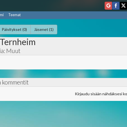
mi
Teemat
Päivitykset (0)
Jäsenet (1)
 Ternheim
ia: Muut
n kommentit
Kirjaudu sisään nähdäksesi k