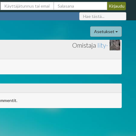
Asetukset
Omistaja
Iity-
ommentit.