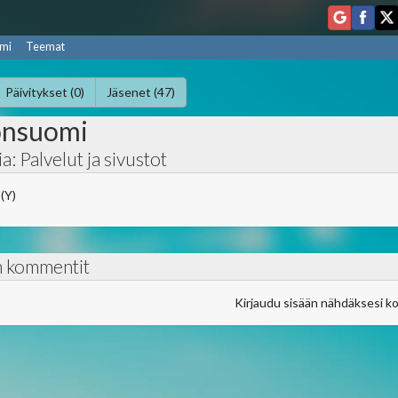
mi
Teemat
Päivitykset (0)
Jäsenet (47)
onsuomi
a: Palvelut ja sivustot
 (Y)
n kommentit
Kirjaudu sisään nähdäksesi k