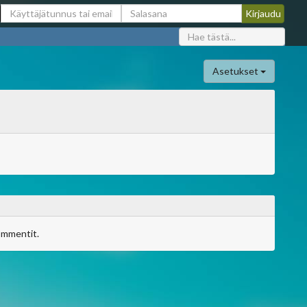
Asetukset
ommentit.