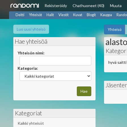
Rekisteröidy
Chat
huoneet (40)
Muuta
Deitti
Yhteisöt
Halit
Viestit
Kuvat
Blogit
Kauppa
Rando
Luo uusi yhteisö
Yhteisö
alast
Hae yhteisöä
Kategori
Yhteisön nimi:
hyvä saitti
Kategoria:
Jäsente
Kategoriat
Kaikki yhteisöt