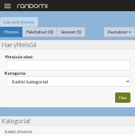
Toggle
navigation
Luo uusi yhteisö
Yhteisö
Päivitykset (0)
Jäsenet (1)
Asetukset
Hae yhteisöä
Yhteisön nimi:
Kategoria:
Kategoriat
Kaikki yhteisöt