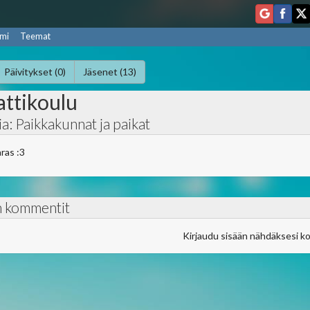
mi
Teemat
Päivitykset (0)
Jäsenet (13)
ttikoulu
a: Paikkakunnat ja paikat
ras :3
n kommentit
Kirjaudu sisään nähdäksesi k