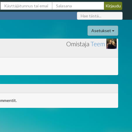
Asetukset
Omistaja
Teem
ommentit.