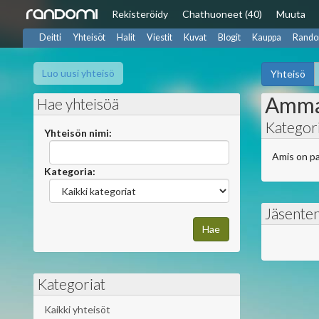
Rekisteröidy
Chat
huoneet (40)
Muuta
Deitti
Yhteisöt
Halit
Viestit
Kuvat
Blogit
Kauppa
Rando
Luo uusi yhteisö
Yhteisö
Amma
Hae yhteisöä
Kategori
Yhteisön nimi:
Amis on pa
Kategoria:
Jäsente
Kategoriat
Kaikki yhteisöt