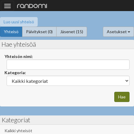
Toggle
navigation
Luo uusi yhteisö
Yhteisö
Päivitykset (0)
Jäsenet (15)
Asetukset
Hae yhteisöä
Yhteisön nimi:
Kategoria:
Kategoriat
Kaikki yhteisöt