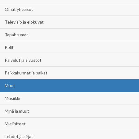
Omat yhteisöt
Televisio ja elokuvat
Tapahtumat
Pelit
Palvelut ja sivustot
Paikkakunnat ja paikat
Muut
Musiikki
Minä ja muut
Mielipiteet
Lehdet ja kirjat