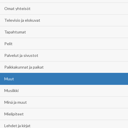
Omat yhteisöt
Televisio ja elokuvat
Tapahtumat
Pelit
Palvelut ja sivustot
Paikkakunnat ja paikat
Muut
Musiikki
Minä ja muut
Mielipiteet
Lehdet ja kirjat