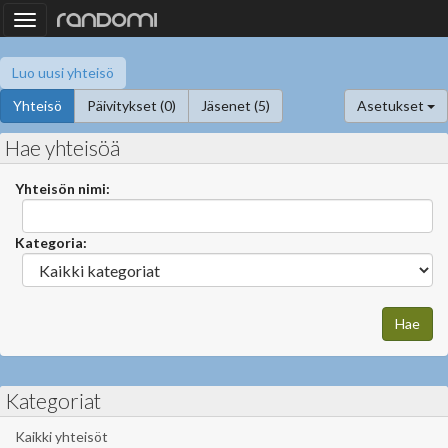
Toggle
navigation
Luo uusi yhteisö
Yhteisö
Päivitykset (0)
Jäsenet (5)
Asetukset
Hae yhteisöä
Yhteisön nimi:
Kategoria:
Kategoriat
Kaikki yhteisöt