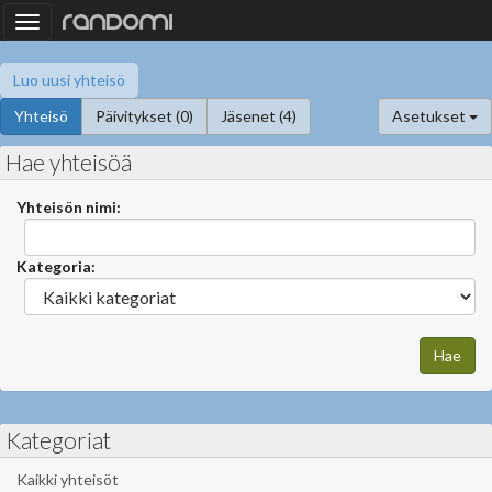
Toggle
navigation
Luo uusi yhteisö
Yhteisö
Päivitykset (0)
Jäsenet (4)
Asetukset
Hae yhteisöä
Yhteisön nimi:
Kategoria:
Kategoriat
Kaikki yhteisöt