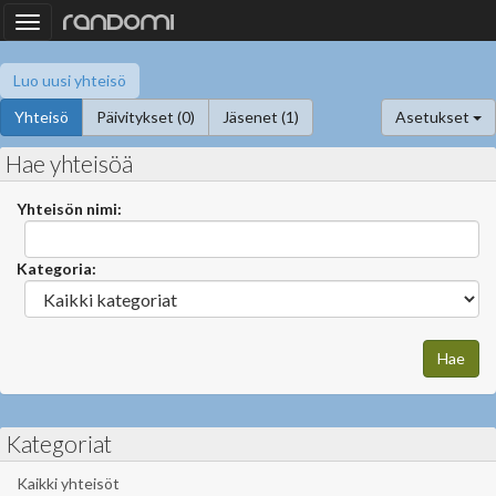
Toggle
navigation
Luo uusi yhteisö
Yhteisö
Päivitykset (0)
Jäsenet (1)
Asetukset
Hae yhteisöä
Yhteisön nimi:
Kategoria:
Kategoriat
Kaikki yhteisöt