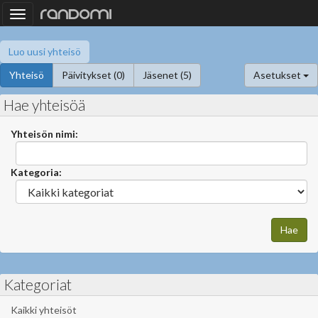
Toggle
navigation
Luo uusi yhteisö
Yhteisö
Päivitykset (0)
Jäsenet (5)
Asetukset
Hae yhteisöä
Yhteisön nimi:
Kategoria:
Kategoriat
Kaikki yhteisöt