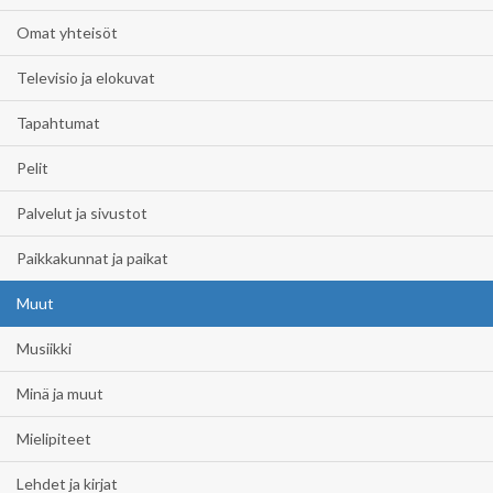
Omat yhteisöt
Televisio ja elokuvat
Tapahtumat
Pelit
Palvelut ja sivustot
Paikkakunnat ja paikat
Muut
Musiikki
Minä ja muut
Mielipiteet
Lehdet ja kirjat