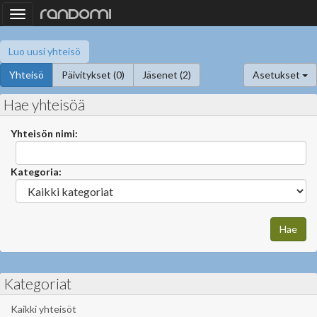
Toggle
navigation
Luo uusi yhteisö
Yhteisö
Päivitykset (0)
Jäsenet (2)
Asetukset
Hae yhteisöä
Yhteisön nimi:
Kategoria:
Kategoriat
Kaikki yhteisöt