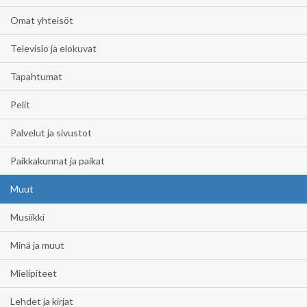
Omat yhteisöt
Televisio ja elokuvat
Tapahtumat
Pelit
Palvelut ja sivustot
Paikkakunnat ja paikat
Muut
Musiikki
Minä ja muut
Mielipiteet
Lehdet ja kirjat