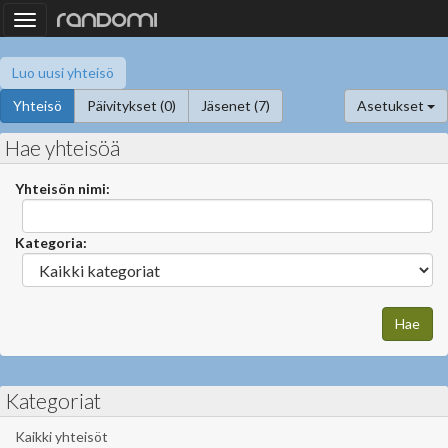
Toggle
navigation
Luo uusi yhteisö
Yhteisö
Päivitykset (0)
Jäsenet (7)
Asetukset
Hae yhteisöä
Yhteisön nimi:
Kategoria:
Kategoriat
Kaikki yhteisöt