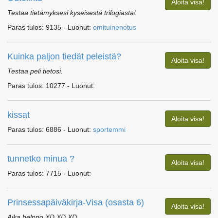
Aloita visa!
Testaa tietämyksesi kyseisestä trilogiasta!
Paras tulos: 9135 - Luonut:
omituinenotus
Kuinka paljon tiedät peleistä?
Aloita visa!
Testaa peli tietosi.
Paras tulos: 10277 - Luonut:
kissat
Aloita visa!
Paras tulos: 6886 - Luonut:
sportemmi
tunnetko minua ?
Aloita visa!
Paras tulos: 7715 - Luonut:
Prinsessapäiväkirja-Visa (osasta 6)
Aloita visa!
Aika helppo XD XD XD