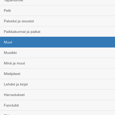
Tapahtumat
Pelit
Palvelut ja sivustot
Paikkakunnat ja paikat
Muut
Musiikki
Minä ja muut
Mielipiteet
Lehdet ja kirjat
Harrastukset
Fanclubit