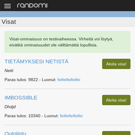
Toggle
navigation
Visat
Visat-ominaisuus on testivaiheessa. Virheitä voi löytyä,
eivätkä ominaisuudet ole välttämättä lopullisia.
TIETÄMYKSESI NETISTÄ
Aloita visa!
Netti
Paras tulos: 9822 - Luonut:
feifeifeifeifei
IMBOSSIBLE
Aloita visa!
Dhdjd
Paras tulos: 10340 - Luonut:
feifeifeifeifei
Outolintu