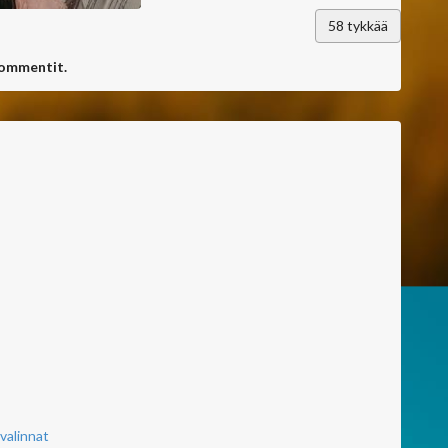
58
tykkää
kommentit.
valinnat