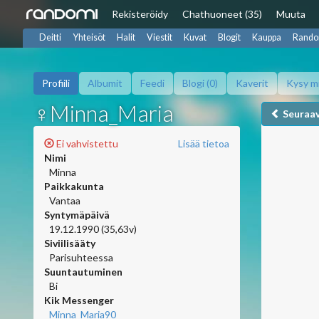
Rekisteröidy
Chat
huoneet (35)
Muuta
Deitti
Yhteisöt
Halit
Viestit
Kuvat
Blogit
Kauppa
Rando
Profiili
Albumit
Feedi
Blogi (0)
Kaverit
Kysy m
♀Minna_Maria
Seuraa
Ei vahvistettu
Lisää tietoa
Nimi
Minna
Paikkakunta
Vantaa
Syntymäpäivä
19.12.1990 (35,63v)
Siviilisääty
Parisuhteessa
Suuntautuminen
Bi
Kik Messenger
Minna_Maria90