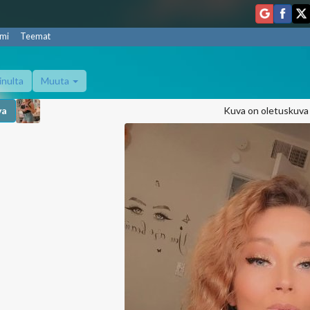
mi
Teemat
inulta
Muuta
va
Kuva on oletuskuva