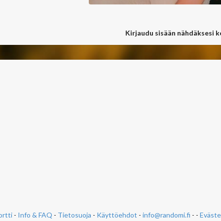
Kirjaudu sisään nähdäksesi 
rtti
-
Info & FAQ
-
Tietosuoja
-
Käyttöehdot
-
info@randomi.fi
- -
Eväste