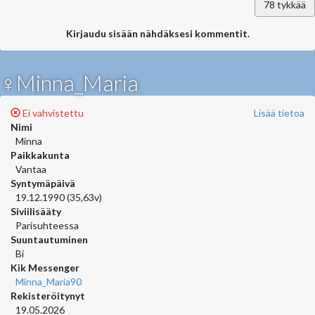
78
tykkää
Kirjaudu sisään nähdäksesi kommentit.
♀Minna_Maria
Ei vahvistettu
Lisää tietoa
Nimi
Minna
Paikkakunta
Vantaa
Syntymäpäivä
19.12.1990 (35,63v)
Siviilisääty
Parisuhteessa
Suuntautuminen
Bi
Kik Messenger
Minna_Maria90
Rekisteröitynyt
19.05.2026