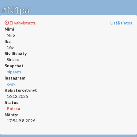
♂N1pa
Ei vahvistettu
Lisää tietoa
Nimi
Niilo
Ikä
16v
Siviilisääty
Sinkku
Snapchat
nipaazh
Instagram
kysy!
Rekisteröitynyt
16.12.2025
Status:
Poissa
Nähty:
17:54 9.8.2026