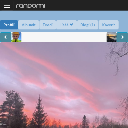
Toggle
navigation
Profiili
Albumit
Feedi
Lisää
Blogi (1)
Kaverit
Kysy minulta
Tietoa
Kaverikirja
Gallupit
Saavutukset