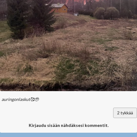
auringonlaskut🥰🥹
2
tykkää
Kirjaudu sisään nähdäksesi kommentit.